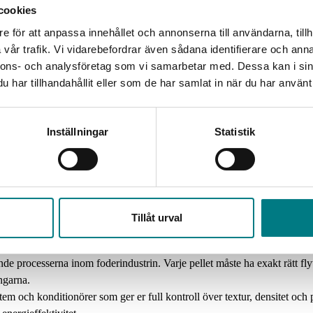
cookies
ggningar med hög kapacitet och användarvänliga funktioner som säkerstä
e för att anpassa innehållet och annonserna till användarna, tillh
och torka foder kräver djup teknisk förståelse för att bibehålla näring
vår trafik. Vi vidarebefordrar även sådana identifierare och anna
.
nnons- och analysföretag som vi samarbetar med. Dessa kan i sin
har tillhandahållit eller som de har samlat in när du har använt 
Inställningar
Statistik
Tillåt urval
de processerna inom foderindustrin. Varje pellet måste ha exakt rätt fly
ingarna.
 och konditionörer som ger er full kontroll över textur, densitet och 