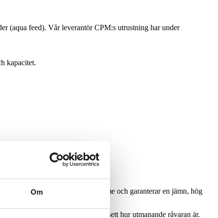
der (aqua feed).
Vår leverantör
CPM:s utrustning har under
h kapacitet.
er till extremt höga tonnage per timme och garanterar en jämn, hög
Om
ikelstorlek er receptur kräver,
oavsett hur utmanande råvaran är.