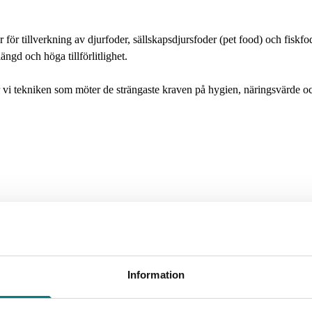
ör tillverkning av djurfoder, sällskapsdjursfoder (pet food) och fiskfo
ängd och höga tillförlitlighet.
ar vi tekniken som möter de strängaste kraven på hygien, näringsvärde oc
a som foderindustrins arbetshästar.
De hanterar allt från mindre volym
Information
a hammarkvarnar och valsverk som är designade för att ge exakt den part