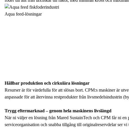
foder till allt från laxfiskar till räkor, med minimal kross och maximal
Aqua feed-lösningar
Hållbar produktion och cirkulära lösningar
Resurser är för värdefulla för att slösas bort.
CPM:s maskiner är utvec
anpassade för att återvinna restprodukter från livsmedelsindustrin (b
Trygg eftermarknad – genom hela maskinens livslängd
När ni väljer en lösning från Mared SustainTech och CPM får ni en pa
serviceorganisation och snabba tillgång till originalreservdelar ser vi til