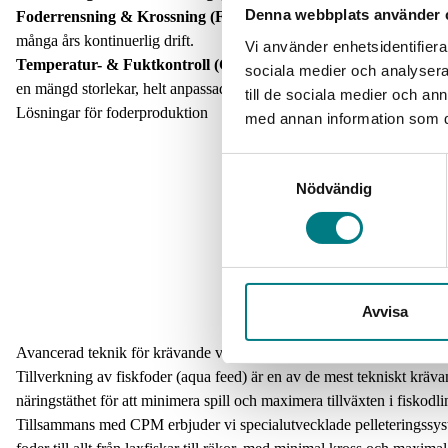
Denna webbplats använder 
Foderrensning & Krossning (Feed Cleaners & Crumblers):
Anlä
många års kontinuerlig drift.
Vi använder enhetsidentifierar
Temperatur- & Fuktkontroll (Coolers & Conditioning):
Att kyla 
sociala medier och analysera 
en mängd storlekar, helt anpassade efter era lokala miljöförhållanden
till de sociala medier och a
Lösningar för foderproduktion
med annan information som du 
Samtyckesval
Nödvändig
Avvisa
Avancerad teknik för krävande vattenbruk
Tillverkning av fiskfoder (aqua feed) är en av de mest tekniskt krävan
näringstäthet för att minimera spill och maximera tillväxten i fiskodl
Tillsammans med CPM erbjuder vi specialutvecklade pelleteringssystem