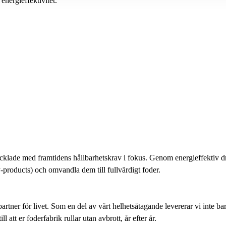
 energieffektivitet.
klade med framtidens hållbarhetskrav i fokus.
Genom energieffektiv dr
y-products) och omvandla dem till fullvärdigt foder.
rtner för livet.
Som en del av vårt helhetsåtagande
levererar vi inte 
l att er foderfabrik rullar utan avbrott, år efter år.