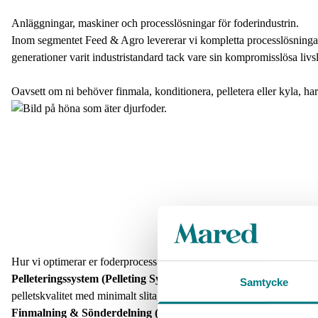
Anläggningar, maskiner och processlösningar för foderindustrin.
Inom segmentet Feed & Agro levererar vi kompletta processlösningar f
generationer varit industristandard tack vare sin kompromisslösa livsl
Oavsett om ni behöver finmala, konditionera, pelletera eller kyla, h
Hur vi optimerar er foderprocess
Pelleteringssystem (Pelleting Systems):
CPM:s pelletpressar är känd
Samtycke
pelletskvalitet med minimalt slitage.
Finmalning & Sönderdelning (Particle Size Reduction):
Kraftfull