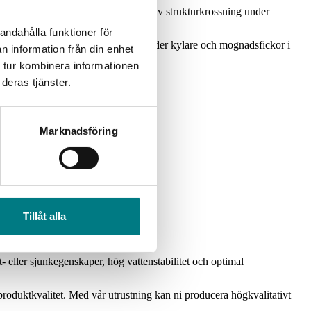
ller en ren slutprodukt och effektiv strukturkrossning under
andahålla funktioner för
sämnen och produktsäkerhet.
Vi erbjuder kylare och mognadsfickor i
n information från din enhet
 tur kombinera informationen
deras tjänster.
Marknadsföring
Tillåt alla
t- eller sjunkegenskaper, hög vattenstabilitet och optimal
produktkvalitet. Med vår utrustning kan ni producera högkvalitativt