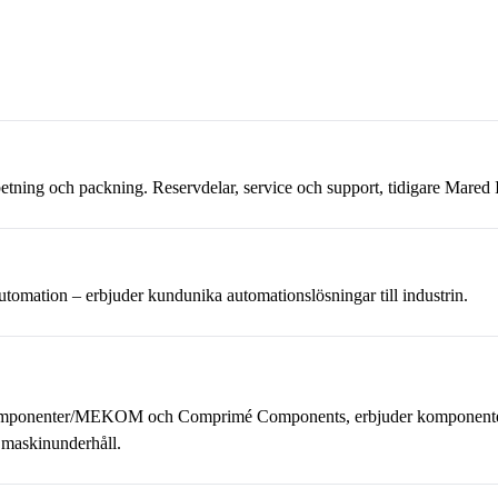
etning och packning. Reservdelar, service och support, tidigare Mared 
omation – erbjuder kundunika automationslösningar till industrin.
mponenter/MEKOM och Comprimé Components, erbjuder komponenter fr
r maskinunderhåll.