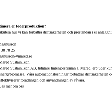
ptimera er foderproduktion?
skutera hur vi kan förbättra driftsäkerheten och prestandan i er anläggni
Magnusson
 38 78 25
agnusson@mared.se
Mared SustainTech
Mared SustainTech AB, tidigare Ingenjörsfirman J. Mared, erbjuder kun
energi/biomassa. Våra automationslösningar förbättrar driftsäkerheten 
effektiviserar förädlingen och användningen av råvara.
Läs mer om oss