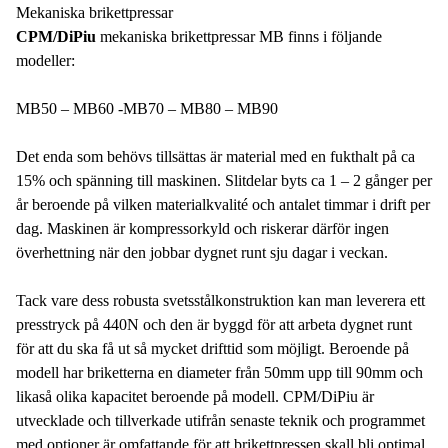
Mekaniska brikettpressar
CPM/DiPiu
mekaniska brikettpressar MB finns i följande
modeller:
MB50 – MB60 -MB70 – MB80 – MB90
Det enda som behövs tillsättas är material med en fukthalt på ca
15% och spänning till maskinen. Slitdelar byts ca 1 – 2 gånger per
år beroende på vilken materialkvalité och antalet timmar i drift per
dag. Maskinen är kompressorkyld och riskerar därför ingen
överhettning när den jobbar dygnet runt sju dagar i veckan.
Tack vare dess robusta svetsstålkonstruktion kan man leverera ett
presstryck på 440N och den är byggd för att arbeta dygnet runt
för att du ska få ut så mycket drifttid som möjligt. Beroende på
modell har briketterna en diameter från 50mm upp till 90mm och
likaså olika kapacitet beroende på modell. CPM/DiPiu är
utvecklade och tillverkade utifrån senaste teknik och programmet
med optioner är omfattande för att brikettpressen skall bli optimal