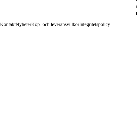
Kontakt
Nyheter
Köp- och leveransvillkor
Integritetspolicy