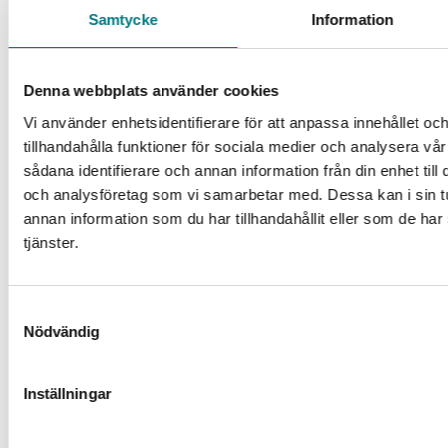
Samtycke
Information
Mätning av rullhastighet
Färre driftstopp
Ökad pelletskapacitet
Denna webbplats använder cookies
Maximal säkerhet
Liniator
Vi använder enhetsidentifierare för att anpassa innehållet oc
Ökad livslängd på verktyg
tillhandahålla funktioner för sociala medier och analysera vår
Optimal pelletskvalitet
sådana identifierare och annan information från din enhet til
Maximalt dataflöde
och analysföretag som vi samarbetar med. Dessa kan i sin 
TwinTrax system (Patenterat system)
annan information som du har tillhandahållit eller som de har
Högre effektivitet
tjänster.
Mindre underhåll
Mer kostnadseffektivt
Mindre energiförbrukning Ton/kW
Samtyckesval
Nödvändig
Läs mer om pelletspressar här
Logspressar
Inställningar
UMP Technika tillverkar logspressar för biomassa och kan
levereras med en del optioner och olika lösningar för