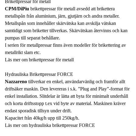
Brikettpressar för metall
CPM/DiPiu
brikettpressar för metall avsedd att brikettera
metallspån från aluminium, järn, gjutjärn och andra metaller.
Metallspån som innehåller skärvätska kan avskilja vätskan
samtidigt som briketter tillverkas. Skärvätskan återvinns och kan
pumpas till separat behållare.
I serien för metallpressar finns även modeller för brikettering av
metallrikt slam etc.
Läs mer om brikettpressar för metall
Hydrauliska Brikettpressar FORCE
Nazzareno
tillverkar en enkel, användarvänlig och framför allt
driftsäker maskin. Den levereras i s.k. ”Plug and Play”-format för
enkel installation. Slitdelar är lätta att byta för minimalt underhåll
och korta driftsstopp t.ex vid byte av material. Maskinen kräver
endast sporadisk tillsyn under drift.
Kapacitet från 40kg/h upp till 250kg/h.
Läs mer om hydrauliska brikettpressar FORCE